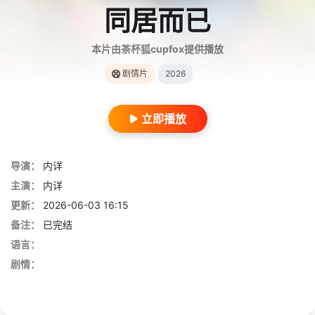
同居而已
本片由茶杯狐cupfox提供播放
剧情片
2026
立即播放
导演：
内详
主演：
内详
更新：
2026-06-03 16:15
备注：
已完结
语言：
剧情：