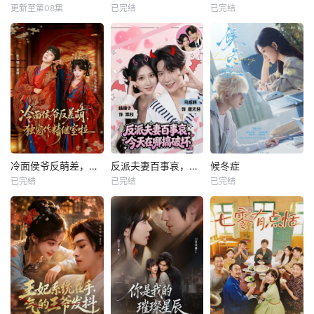
更新至第08集
已完结
已完结
冷面侯爷反萌差，独宠作精继室啦
反派夫妻百事哀，今天在哪搞破坏
候冬症
已完结
已完结
已完结