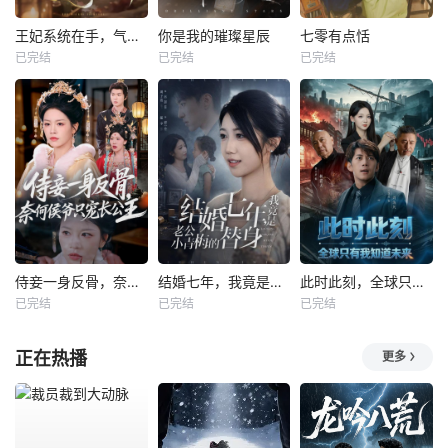
王妃系统在手，气的王爷发抖
你是我的璀璨星辰
七零有点恬
已完结
已完结
已完结
侍妾一身反骨，奈何侯爷只宠长公主
结婚七年，我竟是老公小青梅的替身
此时此刻，全球只有我知道未来
已完结
已完结
已完结
正在热播
更多