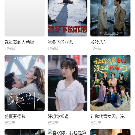
裁员裁到大动脉
凛冬下的罪恶
龙吟八荒
已完结
已完结
已完结
盛夏芬德拉
好想你知道
让你代管女囚，没让你称帝啊
已完结
已完结
已完结