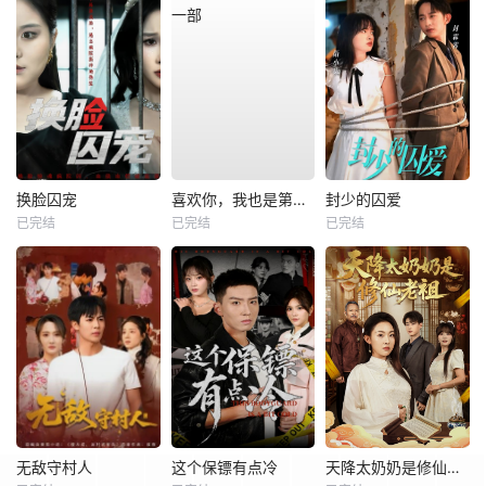
换脸囚宠
喜欢你，我也是第一部
封少的囚爱
已完结
已完结
已完结
无敌守村人
这个保镖有点冷
天降太奶奶是修仙老祖