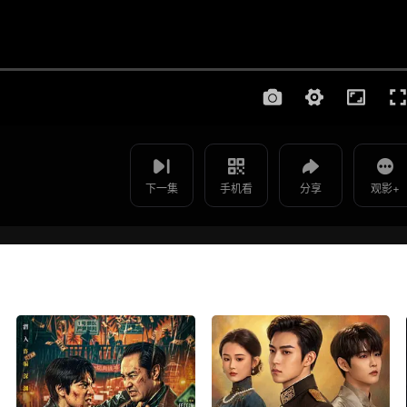
使用 手机浏览器 扫码观看
影片报错
裁员裁到大动脉 - 第06集
如遇无法播放请提交给我们
下一集
手机看
分享
观影+