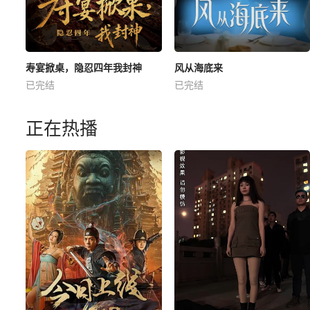
寿宴掀桌，隐忍四年我封神
风从海底来
已完结
已完结
正在热播