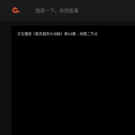
正在播放《裁员裁到大动脉》第06集 - 线路二节点
提醒
不要轻易相信视频中的任何广告，谨防上当受骗
技巧
如遇视频无法播放或加载速度慢，可尝试切换播放线路