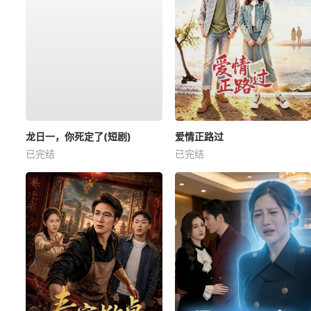
龙日一，你死定了(短剧)
爱情正路过
已完结
已完结