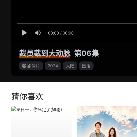
裁员裁到大动脉
第06集
剧情片
2024
大陆
国语
猜你喜欢