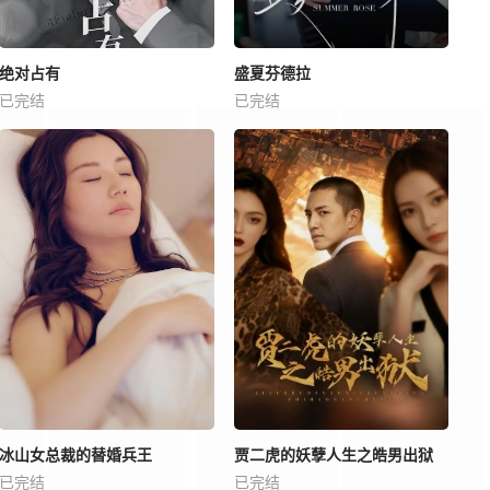
绝对占有
盛夏芬德拉
已完结
已完结
冰山女总裁的替婚兵王
贾二虎的妖孽人生之皓男出狱
已完结
已完结