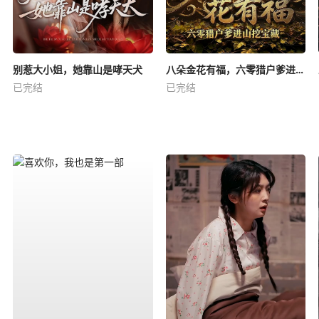
别惹大小姐，她靠山是哮天犬
八朵金花有福，六零猎户爹进山挖宝藏
已完结
已完结