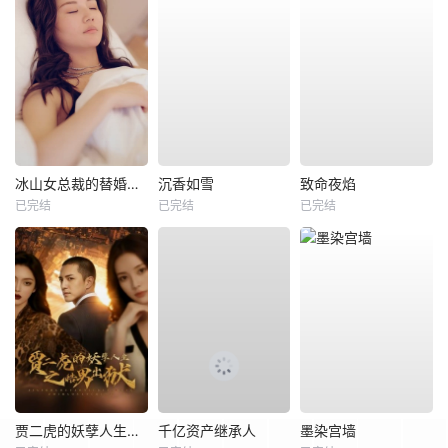
冰山女总裁的替婚兵王
沉香如雪
致命夜焰
已完结
已完结
已完结
贾二虎的妖孽人生之皓男出狱
千亿资产继承人
墨染宫墙