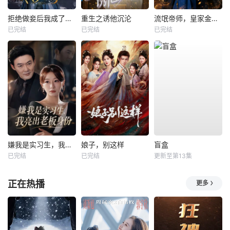
拒绝做妾后我成了太子侧妃
重生之诱他沉沦
流氓帝师，皇家金牌县令
已完结
已完结
已完结
嫌我是实习生，我亮出老板身份
娘子，别这样
盲盒
已完结
已完结
更新至第13集
正在热播
更多