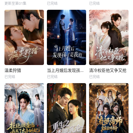
更新至第01集
已完结
已完结
温柔狩猎
当上月嫂后发现孩子是我的
清冷权臣他又争又抢
已完结
已完结
已完结