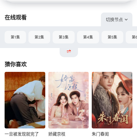
在线观看
切换节点
第1集
第2集
第3集
第4集
第5集
第
猜你喜欢
一旦被发现就完了
娇藏京枝
朱门春闺