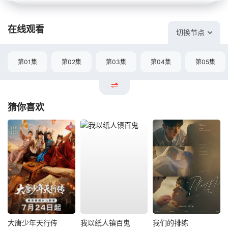
在线观看
切换节点
第01集
第02集
第03集
第04集
第05集
猜你喜欢
大唐少年天行传
我以纸人镇百鬼
我们的排练