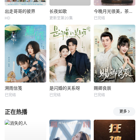
出走哥哥的彼界
长夜如歌
今晚月光很美，茶香四溢
HD
更新至第20集
已完结
溯雨信笺
是闪婚的关系呀
赐卿良辰
已完结
已完结
已完结
正在热播
更多