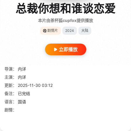
总裁你想和谁谈恋爱
本片由茶杯狐cupfox提供播放
剧情片
2024
大陆
立即播放
导演：
内详
主演：
内详
更新：
2025-11-30 03:12
备注：
已完结
语言：
国语
剧情：