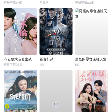
更新至第12集
已完结
更新至第04集
老公要求我去出轨
斩毒行动
奇怪的零食店钱天堂
更新至第05集
HD
HD