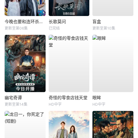
今晚也要和连环杀手约会
长歌莫问
盲盒
更新至第06集
已完结
更新至第10集
幽宅奇谭
奇怪的零食店钱天堂
眼眸
更新至第14集
HD中字
HD中字