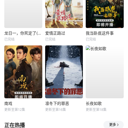
龙日一，你死定了(短剧)
爱情正路过
我当卧底这件事
已完结
已完结
已完结
南戏
凛冬下的罪恶
长夜如歌
更新至第12集
更新至第16集
更新至第18集
正在热播
更多