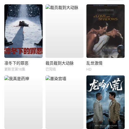
凛冬下的罪恶
裁员裁到大动脉
乱世激情
更新至第16集
已完结
HD