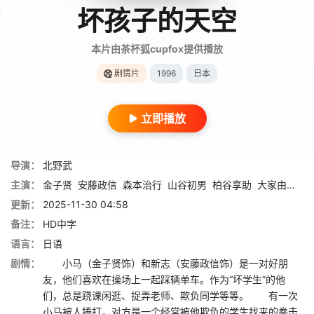
坏孩子的天空
本片由茶杯狐cupfox提供播放
剧情片
1996
日本
立即播放
导演：
北野武
主演：
金子贤
安藤政信
森本治行
山谷初男
柏谷享助
大家由祐子
更新：
2025-11-30 04:58
备注：
HD中字
语言：
日语
剧情：
小马（金子贤饰）和新志（安藤政信饰）是一对好朋
友，他们喜欢在操场上一起踩辆单车。作为“坏学生”的他
们，总是跷课闲逛、捉弄老师、欺负同学等等。 有一次
小马被人揍打，对方是一个经常被他欺负的学生找来的拳击