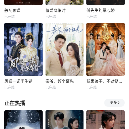
般配预谋
偏爱降临时
傅先生的掌心娇
已完结
已完结
已完结
凤阙一诺半生错
秦爷，领个证先
我家娘子，不对劲第四季
已完结
已完结
已完结
正在热播
更多