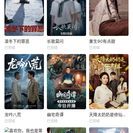
凛冬下的罪恶
长歌莫问
重生90有点甜
已完结
已完结
已完结
龙吟八荒
幽宅奇谭
天降太奶奶是修仙老祖
已完结
已完结
已完结