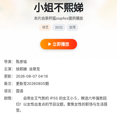
小姐不熙娣
本片由茶杯狐cupfox提供播放
综艺
2022
台湾
立即播放
导演：
陈彦铭
主演：
徐熙娣
派翠克
更新：
2026-08-07 04:16
备注：
更新至20260805期
语言：
国语
剧情：
自带女王气势的 IPSS 的女王小Ｓ，睽违六年强势回
归！以女性出发点的节目议题，聚焦女性的职场与生活感
受。