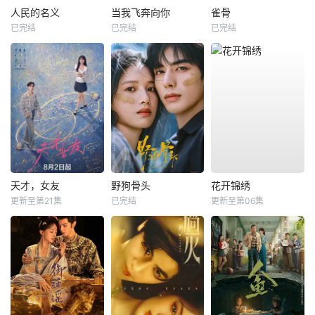
人民的名义
当我飞奔向你
雀骨
已完结
已完结
已完结
天才，女友
野狗骨头
花开锦绣
更新至第21集
已完结
更新至第06集