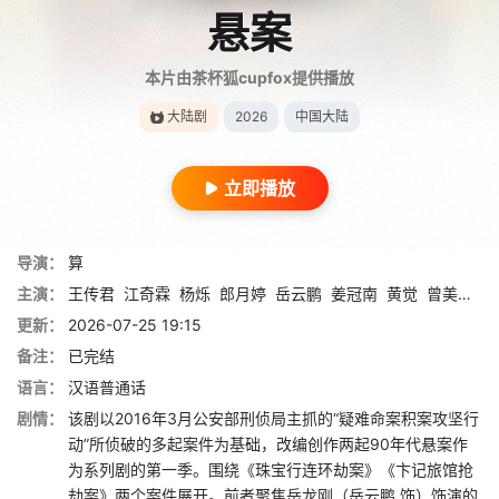
悬案
本片由茶杯狐cupfox提供播放
大陆剧
2026
中国大陆
立即播放
导演：
算
主演：
王传君
江奇霖
杨烁
郎月婷
岳云鹏
姜冠南
黄觉
曾美慧孜
更新：
2026-07-25 19:15
备注：
已完结
语言：
汉语普通话
剧情：
该剧以2016年3月公安部刑侦局主抓的“疑难命案积案攻坚行
动”所侦破的多起案件为基础，改编创作两起90年代悬案作
为系列剧的第一季。围绕《珠宝行连环劫案》《卞记旅馆抢
劫案》两个案件展开。前者聚焦岳龙刚（岳云鹏 饰）饰演的