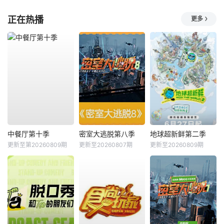
正在热播
更多
中餐厅第十季
密室大逃脱第八季
地球超新鲜第二季
更新至第20260809期
更新至20260807期
更新至20260809期