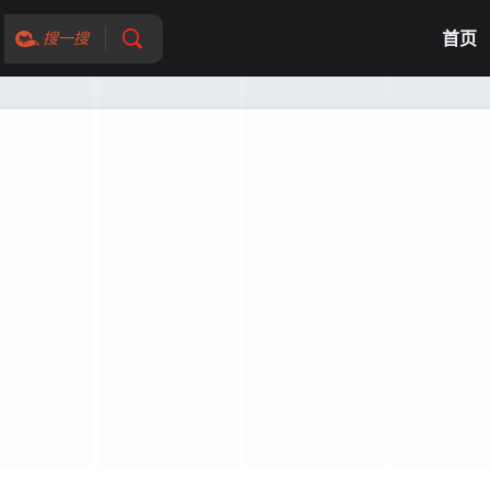
首页
搜一搜