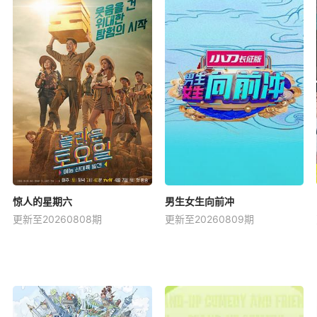
惊人的星期六
男生女生向前冲
更新至20260808期
更新至20260809期