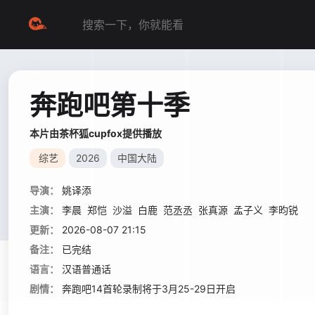
奔跑吧第十季
本片由茶杯狐cupfox提供播放
综艺
2026
中国大陆
导演：
姚译添
主演：
李晨
郑恺
沙溢
白鹿
范丞丞
张真源
孟子义
李昀锐
更新：
2026-08-07 21:15
备注：
已完结
语言：
汉语普通话
剧情：
奔跑吧14首轮录制将于3月25-29日开启