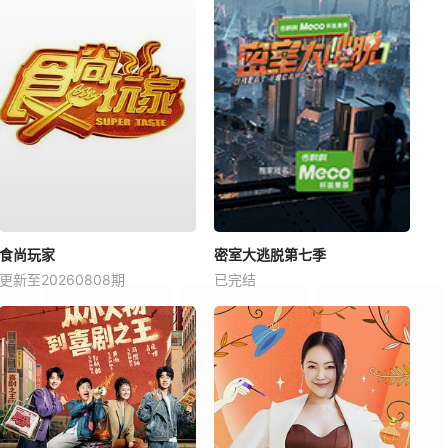
食尚玩家
密室大逃脱第七季
更新至20260808期
已完结