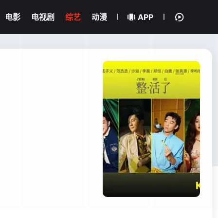
电影
电视剧
综艺
动漫
APP