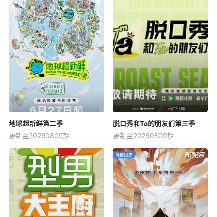
地球超新鲜第二季
脱口秀和Ta的朋友们第三季
更新至20260809期
更新至20260809期