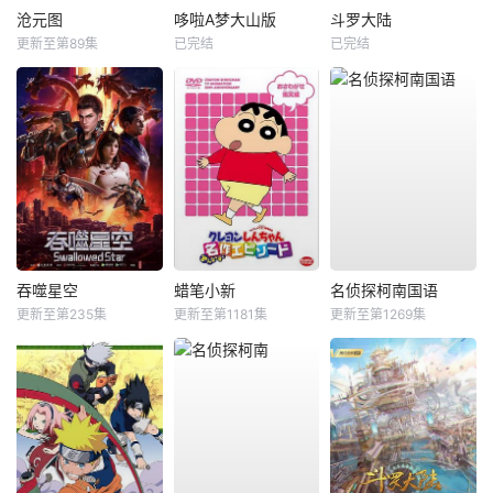
沧元图
哆啦A梦大山版
斗罗大陆
更新至第89集
已完结
已完结
吞噬星空
蜡笔小新
名侦探柯南国语
更新至第235集
更新至第1181集
更新至第1269集