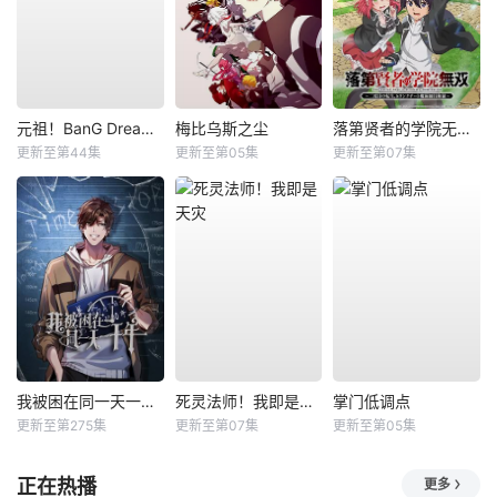
元祖！BanG Dream酱
梅比乌斯之尘
落第贤者的学院无双第二回转生，S等级作弊魔术师冒险记
更新至第44集
更新至第05集
更新至第07集
我被困在同一天一千年动态漫
死灵法师！我即是天灾
掌门低调点
更新至第275集
更新至第07集
更新至第05集
正在热播
更多