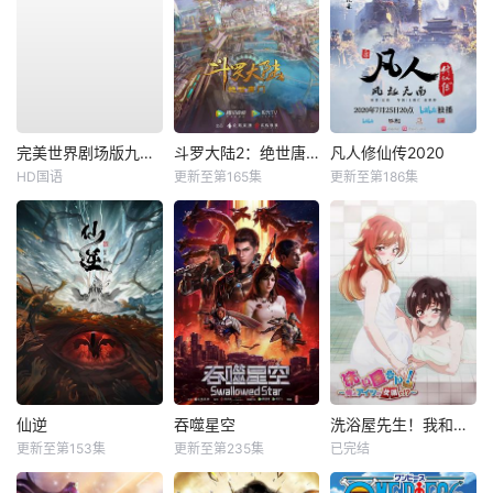
完美世界剧场版九劫焚天
斗罗大陆2：绝世唐门
凡人修仙传2020
HD国语
更新至第165集
更新至第186集
仙逆
吞噬星空
洗浴屋先生！我和那家伙在女浴池！？
更新至第153集
更新至第235集
已完结