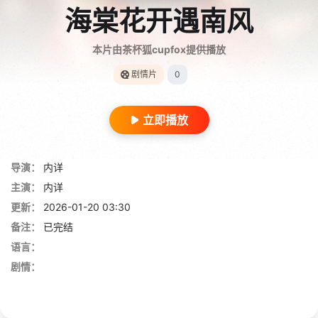
海棠花开遇南风
本片由茶杯狐cupfox提供播放
剧情片
0
立即播放
导演：
内详
主演：
内详
更新：
2026-01-20 03:30
备注：
已完结
语言：
剧情：