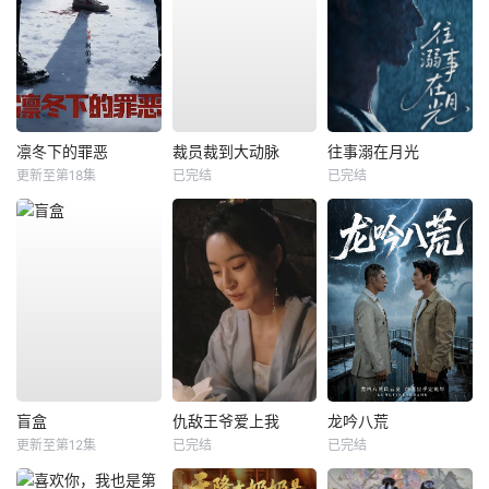
凛冬下的罪恶
裁员裁到大动脉
往事溺在月光
更新至第18集
已完结
已完结
盲盒
仇敌王爷爱上我
龙吟八荒
更新至第12集
已完结
已完结