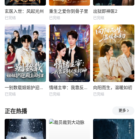
玄医入世：风起光州
重生之爱你到骨子里
出狱即神医2
已完结
已完结
已完结
一别数载姐姐护迎殿主回归
情绪主宰：我靠反转人生封神
向阳而生，温暖如初
已完结
已完结
已完结
正在热播
更多