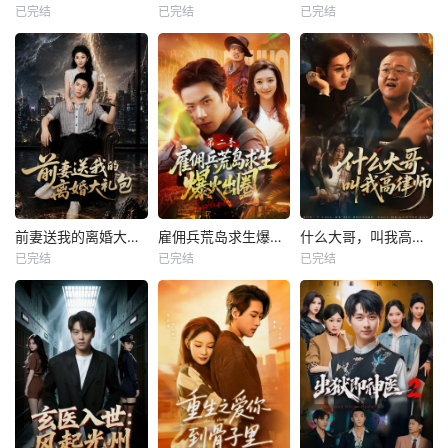
已完结
已完结
已完结
前妻送我的离婚大礼包
雇佣兵荒岛求生爆火出圈第二季
什么大哥，叫我高律师
已完结
已完结
已完结