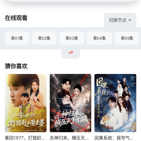
在线观看
切换节点
第01集
第02集
第03集
第04集
第05集
猜你喜欢
重回1977，打猎赶山娶老婆
杀神归来，横压天下无敌
因果系统：我夺气运救苍生