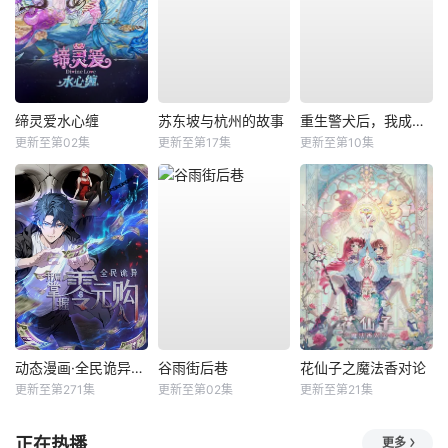
缔灵爱水心缠
苏东坡与杭州的故事
重生警犬后，我成了名侦探？
更新至第02集
更新至第17集
更新至第10集
动态漫画·全民诡异：开局掌握零元购
谷雨街后巷
花仙子之魔法香对论
更新至第271集
更新至第02集
更新至第21集
正在热播
更多