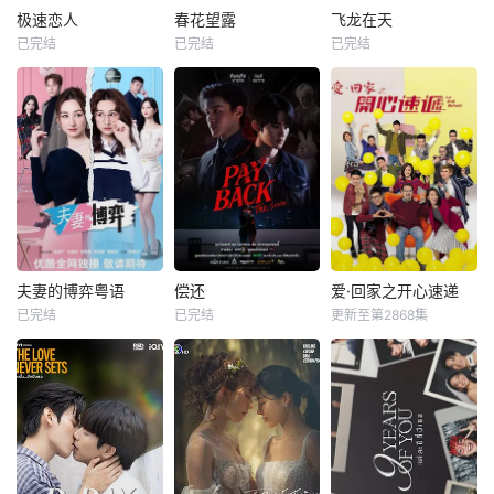
极速恋人
春花望露
飞龙在天
已完结
已完结
已完结
夫妻的博弈粤语
偿还
爱·回家之开心速递
已完结
已完结
更新至第2868集