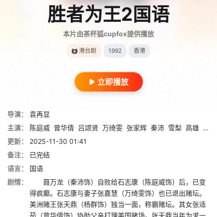
胜者为王2国语
本片由茶杯狐cupfox提供播放
港台剧
1992
香港
立即播放
导演：
袁再显
主演：
陈庭威
曾华倩
吕颂贤
万绮雯
张家辉
秦沛
雪梨
高雄
伍咏
更新：
2025-11-30 01:41
备注：
已完结
语言：
国语
剧情：
聂万龙（秦沛饰）自败给石志康（陈庭威饰）后，已变
得疯癫。石志康与妻子张嘉慧（万绮雯饰）也已退出赌坛。
美洲赌王张天鼎（杨群饰）独当一面，称霸赌坛。其女张适
茹（曾华倩饰）协助父亲打理美国赌场。张天鼎当年为求一