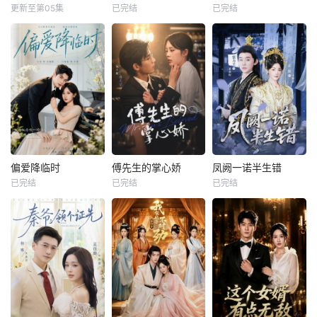
更新至第05集
已完结
已完结
偏爱降临时
傅先生的掌心娇
凤阙一诺半生错
已完结
已完结
已完结