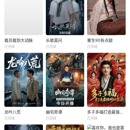
裁员裁到大动脉
长歌莫问
重生90有点甜
已完结
已完结
已完结
龙吟八荒
幽宅奇谭
多子多福打造最强修仙家族
已完结
已完结
已完结