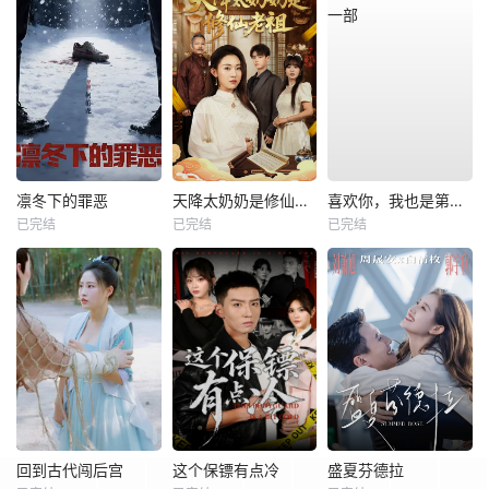
凛冬下的罪恶
天降太奶奶是修仙老祖
喜欢你，我也是第一部
已完结
已完结
已完结
回到古代闯后宫
这个保镖有点冷
盛夏芬德拉