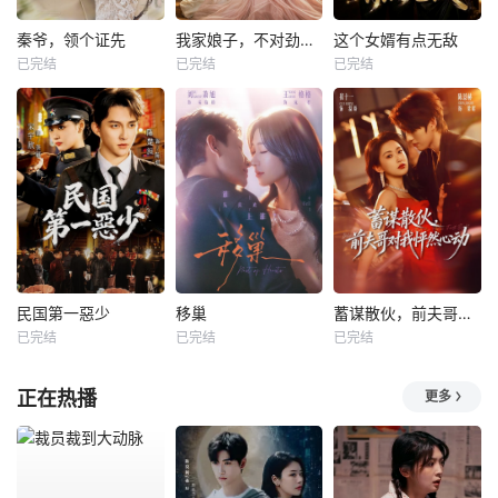
秦爷，领个证先
我家娘子，不对劲第四季
这个女婿有点无敌
已完结
已完结
已完结
民国第一惡少
移巢
蓄谋散伙，前夫哥对我怦然心动
已完结
已完结
已完结
正在热播
更多