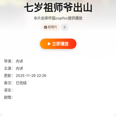
七岁祖师爷出山
本片由茶杯狐cupfox提供播放
剧情片
0
立即播放
导演：
内详
主演：
内详
更新：
2025-11-29 22:26
备注：
已完结
语言：
剧情：