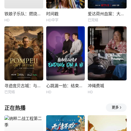
铁娘子乐队：燃烧雄心
时间戳
爱达荷州血案：大学梦魇
HD
HD中字
已完结
寻迹庞贝古城：与汤姆·希德勒斯顿同行
心跳漏一拍：结束在一声嗨
冲绳费城
已完结
HD
HD
正在热播
更多