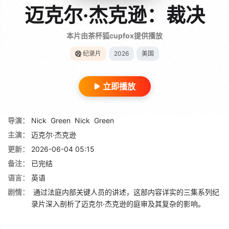
迈克尔·杰克逊：裁决
本片由茶杯狐cupfox提供播放
纪录片
2026
美国
立即播放
导演：
Nick
Green
Nick
Green
主演：
迈克尔·杰克逊
更新：
2026-06-04 05:15
备注：
已完结
语言：
英语
剧情：
通过法庭内部关键人员的讲述，这部内容详实的三集系列纪
录片深入剖析了迈克尔·杰克逊的庭审及其复杂的影响。