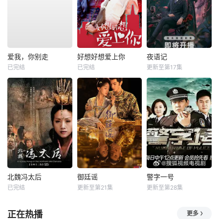
爱我，你别走
好想好想爱上你
夜语记
已完结
已完结
更新至第17集
北魏冯太后
御廷谣
警字一号
已完结
更新至第21集
更新至第28集
正在热播
更多