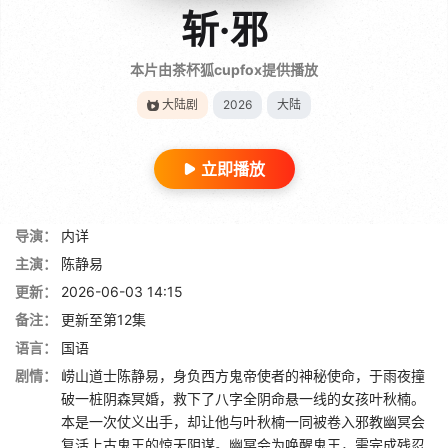
斩·邪
本片由茶杯狐cupfox提供播放
大陆剧
2026
大陆
立即播放
导演：
内详
主演：
陈静易
更新：
2026-06-03 14:15
备注：
更新至第12集
语言：
国语
剧情：
崂山道士陈静易，身负西方鬼帝使者的神秘使命，于雨夜撞
破一桩阴森冥婚，救下了八字全阴命悬一线的女孩叶秋楠。
本是一次仗义出手，却让他与叶秋楠一同被卷入邪教幽冥会
复活上古鬼王的惊天阴谋。幽冥会为唤醒鬼王，需完成残忍