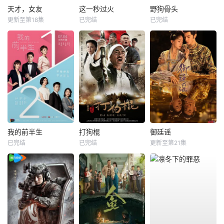
天才，女友
这一秒过火
野狗骨头
更新至第18集
已完结
已完结
我的前半生
打狗棍
御廷谣
已完结
已完结
更新至第21集