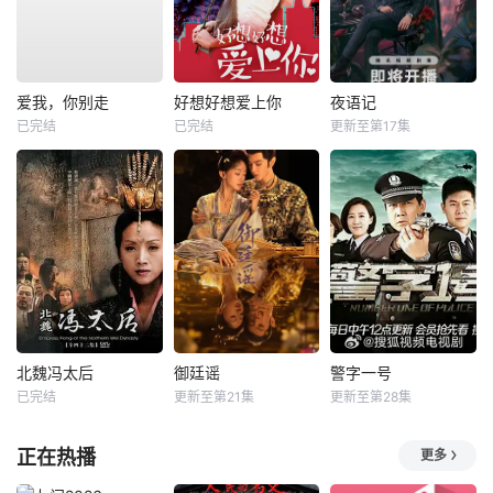
爱我，你别走
好想好想爱上你
夜语记
已完结
已完结
更新至第17集
北魏冯太后
御廷谣
警字一号
已完结
更新至第21集
更新至第28集
正在热播
更多