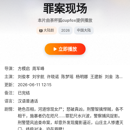
罪案现场
本片由茶杯狐cupfox提供播放
大陆剧
2026
中国大陆
立即播放
导演：
方模启
周军峰
主演：
刘俊孝
刘宇航
许晓诺
陈梦瑶
杨明娜
王建新
刘金
洛嘉
赵
更新：
2026-06-11 12:15
备注：
已完结
语言：
汉语普通话
剧情：
艳色百相，河道惊现女尸；怒破真凶，刑警智擒悍贼，各不
相干‌，施暴者仍在咫尺……罪犯尺水兴波，警察捕风捉影。
刑警楚风追查命案，却意外发现魔影逼近，山庄主人惨遭灭
门。终极对决，迫在眉睫‌！