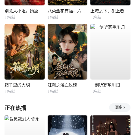
别惹大小姐，她靠山是哮天犬
八朵金花有福，六零猎户爹进山挖宝藏
上城之下：犯上者
已完结
已完结
已完结
箱子里的大明
狂飙之浴血玫瑰
一剑听寒望川归
已完结
已完结
已完结
正在热播
更多