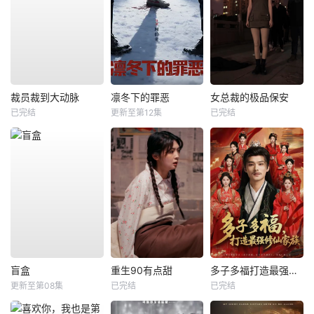
裁员裁到大动脉
凛冬下的罪恶
女总裁的极品保安
已完结
更新至第12集
已完结
盲盒
重生90有点甜
多子多福打造最强修仙家族
更新至第08集
已完结
已完结