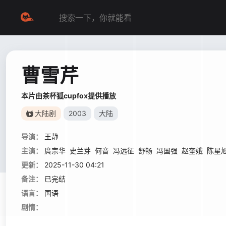
曹雪芹
本片由茶杯狐cupfox提供播放
大陆剧
2003
大陆
导演：
王静
主演：
庹宗华
史兰芽
何音
冯远征
舒畅
冯国强
赵奎娥
陈星
更新：
2025-11-30 04:21
备注：
已完结
语言：
国语
剧情：